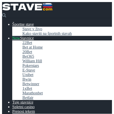
Športne stave
Stave v živo
Kako staviti na športnih stavah
Stavnice
22Bet
Bet at Home
20Bet
Bet365
William Hill
Pokerstars
E-Stave
Unibet
Bwin
Betwinner
1xBet
Marathonbet
Betfair
Tuje stavnice
Spletni casino
Prenosi tekem