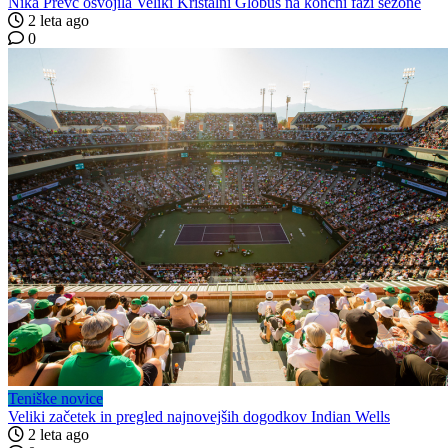
Nika Prevc osvojila Veliki Kristalni Globus na končni fazi sezone
2 leta ago
0
Teniške novice
Veliki začetek in pregled najnovejših dogodkov Indian Wells
2 leta ago