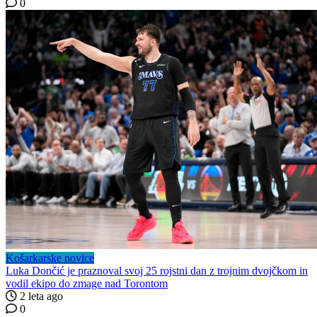
0
Košarkarske novice
Luka Dončić je praznoval svoj 25 rojstni dan z trojnim dvojčkom in
vodil ekipo do zmage nad Torontom
2 leta ago
0