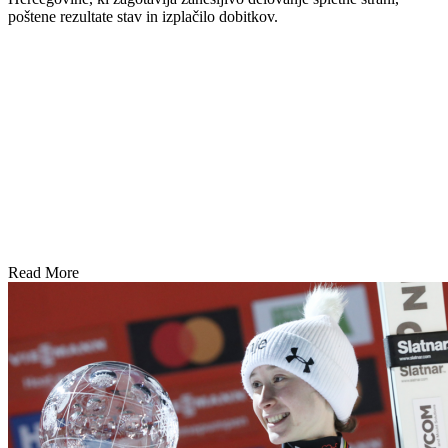
poštene rezultate stav in izplačilo dobitkov.
Read More