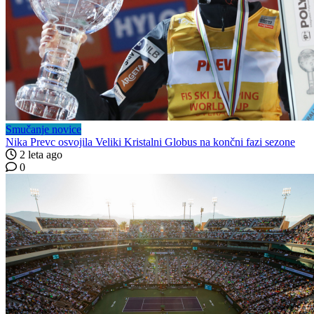
Smučanje novice
Nika Prevc osvojila Veliki Kristalni Globus na končni fazi sezone
2 leta ago
0