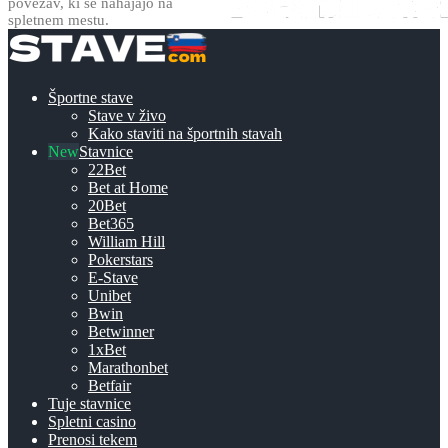
povezav, ki se nahajajo na
spletnem mestu.
Športne stave
Stave v živo
Kako staviti na športnih stavah
Stavnice
22Bet
Bet at Home
20Bet
Bet365
William Hill
Pokerstars
E-Stave
Unibet
Bwin
Betwinner
1xBet
Marathonbet
Betfair
Tuje stavnice
Spletni casino
Prenosi tekem