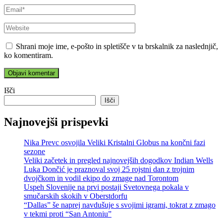
Shrani moje ime, e-pošto in spletišče v ta brskalnik za naslednjič,
ko komentiram.
Išči
Išči
Najnovejši prispevki
Nika Prevc osvojila Veliki Kristalni Globus na končni fazi
sezone
Veliki začetek in pregled najnovejših dogodkov Indian Wells
Luka Dončić je praznoval svoj 25 rojstni dan z trojnim
dvojčkom in vodil ekipo do zmage nad Torontom
Uspeh Slovenije na prvi postaji Svetovnega pokala v
smučarskih skokih v Oberstdorfu
“Dallas” še naprej navdušuje s svojimi igrami, tokrat z zmago
v tekmi proti “San Antoniu”