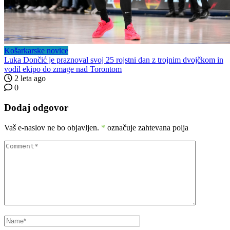
Košarkarske novice
Luka Dončić je praznoval svoj 25 rojstni dan z trojnim dvojčkom in
vodil ekipo do zmage nad Torontom
2 leta ago
0
Dodaj odgovor
Vaš e-naslov ne bo objavljen.
*
označuje zahtevana polja