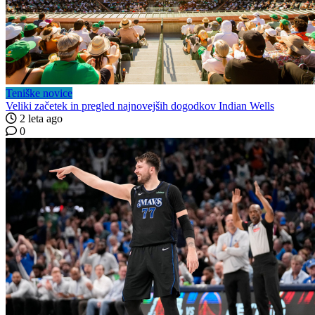
Teniške novice
Veliki začetek in pregled najnovejših dogodkov Indian Wells
2 leta ago
0