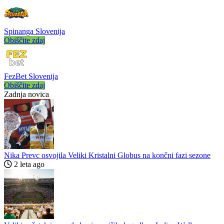
Spinanga Slovenija
Obiščite zdaj
FezBet Slovenija
Obiščite zdaj
Zadnja novica
Nika Prevc osvojila Veliki Kristalni Globus na končni fazi sezone
2 leta ago