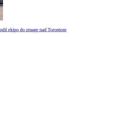
 vodil ekipo do zmage nad Torontom