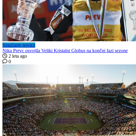
Smučanje novice
Nika Prevc osvojila Veliki Kristalni Globus na končni fazi sezone
2 leta ago
0