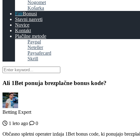
Nogomet
Košarka
Bonusi
Stavni nasveti
Novice
Kontakt
Plačilne metode
Paypal
Neteller
Paysafecard
Skrill
Ali 1Bet ponuja brezplačne bonus kode?
Betting Expert
1 leto ago
0
Občasno spletni operater izdaja 1Bet bonus code, ki ponujajo brezpl