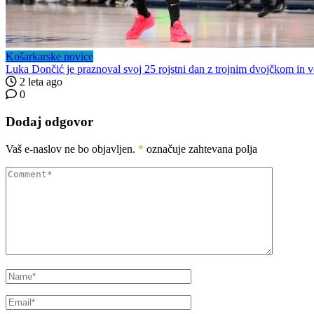
Košarkarske novice
Luka Dončić je praznoval svoj 25 rojstni dan z trojnim dvojčkom in
2 leta ago
0
Dodaj odgovor
Vaš e-naslov ne bo objavljen.
*
označuje zahtevana polja