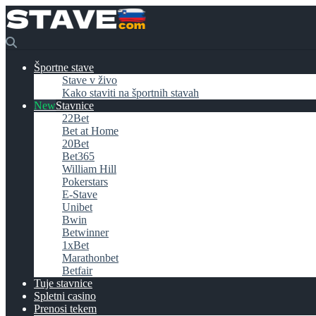
Športne stave
Stave v živo
Kako staviti na športnih stavah
Stavnice
22Bet
Bet at Home
20Bet
Bet365
William Hill
Pokerstars
E-Stave
Unibet
Bwin
Betwinner
1xBet
Marathonbet
Betfair
Tuje stavnice
Spletni casino
Prenosi tekem