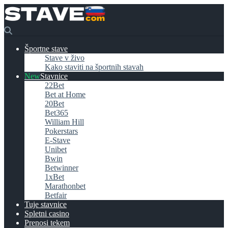
Športne stave
Stave v živo
Kako staviti na športnih stavah
Stavnice
22Bet
Bet at Home
20Bet
Bet365
William Hill
Pokerstars
E-Stave
Unibet
Bwin
Betwinner
1xBet
Marathonbet
Betfair
Tuje stavnice
Spletni casino
Prenosi tekem