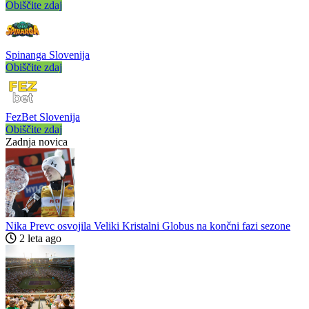
Obiščite zdaj
Spinanga Slovenija
Obiščite zdaj
FezBet Slovenija
Obiščite zdaj
Zadnja novica
Nika Prevc osvojila Veliki Kristalni Globus na končni fazi sezone
2 leta ago