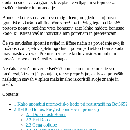
dodatna sredstva za igranje, brezplačne vrtljaje in vstopnice za
različne turnirje in promocije.
Bonusne kode so na voljo vsem igralcem, ne glede na njihovo
igralniško izkušnjo ali finančne zmožnosti. Poleg tega pa Bet365
pogosto ponuja različne vrste bonusov, zato lahko najdete bonusno
kodo, ki ustreza vašim individualnim potrebam in preferencam.
Če ste navdušen športni navijač in iščete način za povečanje svojih
možnosti za uspeh v spletni igralnici, potem je Bet365 bonus koda
pravi naslov za vas. Preprosto vnesite kodo v ustrezno polje in
povečajte svoje možnosti za zmago.
Ne čakajte več, preverite Bet365 bonus kode in izkoristite vse
prednosti, ki vam jih ponujajo, ter se prepričajte, da boste pri vaših
naslednjih stavah v spletu maksimalno izkoristili svoje znanje in
srečo.
Contents
1
Kako uporabiti promocijsko kodo pri registraciji na Bet365?
2
Bet365 Bonus: Pregled bonusov in promocij
2.1
Dobrodošli Bonus
2.2
Bet Boost
2.3
Cena obljube