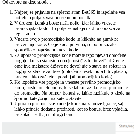
Odgovore najdete spodaj.
Najprej se prijavite na spletno stran Bet365 in izpolnite vsa
potrebna polja z vašimi osebnimi podatki.
V drugem koraku boste našli polje, kjer lahko vnesete
promocijsko kodo. To polje se nahaja na dnu obrazca za
registracijo.
Vnesite svojo promocijsko kodo in kliknite na gumb za
preverjanje kode. Če je koda pravilna, se bo prikazalo
sporočilo o uspešnem vnosu kode.
Za uporabo promocijske kode morate izpolnjevati določene
pogoje, kot so starostno omejenost (18 let in več), državne
omejitve (nekatere države ne dovoljujejo stave na spletu) in
pogoji za stavne zahteve (določen znesek mora biti vplačan,
preden lahko začnete uporabljati promocijsko kodo).
Ko izpolnite vse pogoje in vnesete pravilno promocijsko
kodo, boste prejeli bonus, ki se lahko razlikuje od promocije
do promocije. Na primer, bonusi se lahko razlikujejo glede na
športno kategorijo, na katero stavite.
Uporaba promocijske kode je koristna za nove igralce, saj
lahko prinaša dodatne prednosti, kot so bonusi brez vplačila,
brezplačni vrtljaji in drugi bonusi.