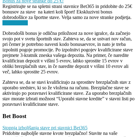
Bonus za nove stranke do 25 €!
Registrirajte se na spletni strani stavnice Bet365 in pridobite do 25€
bonusov za stave na kateri koli šport! Ekskluzivni bonus
dobrodošlice za športne stave. Velja samo za nove stranke podjetja.
Prejmi bonus
Dobrodošli bonus je odlična priložnost za nove igralce, da začnejo
svojo pot v svetu športnih stav. Zahteva se, da se ustvari nov račun,
pri čemer je potrebno navesti kodo bonusaevrov, in nato je treba
izpolniti pogoje promocije. Po izpolnitvi pogojev kvalificirane stave
prejmete 3-kratnik zneska vašega depozita. Na primer, če naredite
kvalificiran depozit v višini 5 evrov, lahko sprostite 15 evrov v
obliki brezplačnih stav, in če naredite depozit v višini 10 evrov ali
več, lahko sprostite 25 evrov.
Zahteva se, da se stavi kvalificirajo za sprostitev brezplačnih stav z
uporabo sredstev, ki so že vložena na računu. Brezplačne stave se
aktivirajo po poravnavi kvalificirane stave. Za uporabo brezplačnih
stav morate izbrati možnost “Uporabi stavne kredite” v stavni listi po
poravnavi kvalificirane stave.
Bet Boost
Stopnja izboljšanja stave pri stavnici Bet365
Pridobite najboljše stavne kvote brezplačno! Stavite na vaše