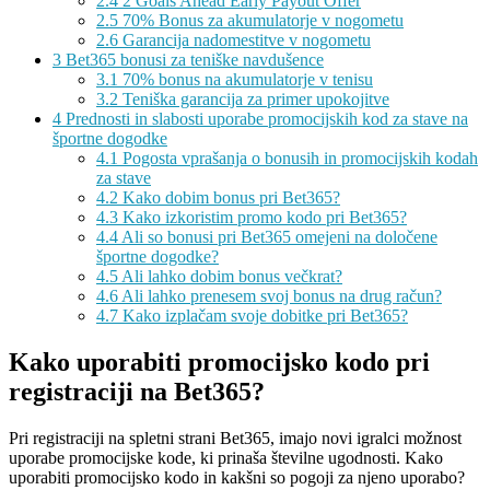
2.4
2 Goals Ahead Early Payout Offer
2.5
70% Bonus za akumulatorje v nogometu
2.6
Garancija nadomestitve v nogometu
3
Bet365 bonusi za teniške navdušence
3.1
70% bonus na akumulatorje v tenisu
3.2
Teniška garancija za primer upokojitve
4
Prednosti in slabosti uporabe promocijskih kod za stave na
športne dogodke
4.1
Pogosta vprašanja o bonusih in promocijskih kodah
za stave
4.2
Kako dobim bonus pri Bet365?
4.3
Kako izkoristim promo kodo pri Bet365?
4.4
Ali so bonusi pri Bet365 omejeni na določene
športne dogodke?
4.5
Ali lahko dobim bonus večkrat?
4.6
Ali lahko prenesem svoj bonus na drug račun?
4.7
Kako izplačam svoje dobitke pri Bet365?
Kako uporabiti promocijsko kodo pri
registraciji na Bet365?
Pri registraciji na spletni strani Bet365, imajo novi igralci možnost
uporabe promocijske kode, ki prinaša številne ugodnosti. Kako
uporabiti promocijsko kodo in kakšni so pogoji za njeno uporabo?