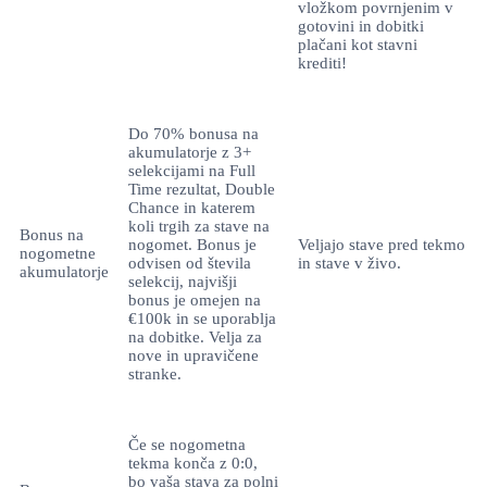
vložkom povrnjenim v
gotovini in dobitki
plačani kot stavni
krediti!
Do 70% bonusa na
akumulatorje z 3+
selekcijami na Full
Time rezultat, Double
Chance in katerem
koli trgih za stave na
Bonus na
nogomet. Bonus je
Veljajo stave pred tekmo
nogometne
odvisen od števila
in stave v živo.
akumulatorje
selekcij, najvišji
bonus je omejen na
€100k in se uporablja
na dobitke. Velja za
nove in upravičene
stranke.
Če se nogometna
tekma konča z 0:0,
bo vaša stava za polni