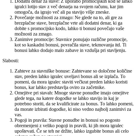
Dodatni denar za stave: Z uporabo promocijskih kod se lahko
igralci lotijo stav z več denarja na svojem računu, kar jim
omogoča, da igrajo več ali pa stavijo višje zneske.
Povečanje možnosti za zmago: Ne glede na to, ali gre za
brezplačne stave, brezplačne vrte ali dodatni denar, ki ga
dobite s promocijsko kodo, lahko ti bonusi povečajo vaše
možnosti za zmago.
Zanimive promocije: Stavnice ponujajo različne promocije,
kot so kaskadni bonusi, povračila stave, tekmovanja itd. Ti
bonusi lahko dodajo malo zabave in vzdušja pri stavljenju.
Slabosti:
Zahteve za stavniške bonuse: Zahtevane so določene količine
stav, preden lahko igralec uveljavi bonus ali se izplača. To
pomeni, da mora igralec staviti večkrat preden lahko koristi
bonus, kar lahko predstavlja oviro za začetnike.
Omejitve pri stavah: Mnoge stavne ponudbe imajo omejitve
glede tega, na katere dogodke se lahko stavijo in kaj je
potrebno storiti, da se kvalificirate za bonus. To lahko pomeni,
da morate izbirati dogodke, ki niso vedno najbolj zanimivi za
vas.
Pogoji in pravila: Stavne ponudbe in bonusi so pogosto
obremenjeni z veliko pogoji in pravili, ki jih mora igralec
upoštevati. Če se teh ne držite, lahko izgubite bonus ali celo