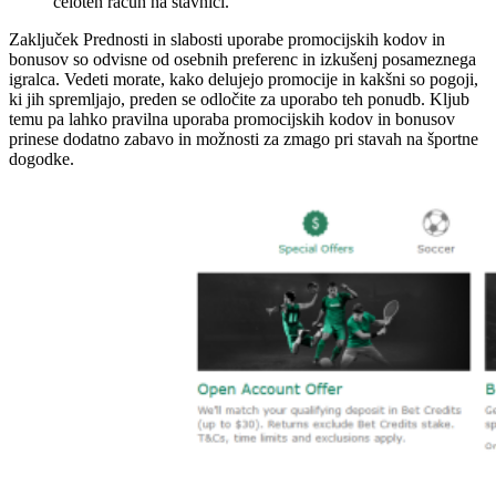
celoten račun na stavnici.
Zaključek Prednosti in slabosti uporabe promocijskih kodov in
bonusov so odvisne od osebnih preferenc in izkušenj posameznega
igralca. Vedeti morate, kako delujejo promocije in kakšni so pogoji,
ki jih spremljajo, preden se odločite za uporabo teh ponudb. Kljub
temu pa lahko pravilna uporaba promocijskih kodov in bonusov
prinese dodatno zabavo in možnosti za zmago pri stavah na športne
dogodke.