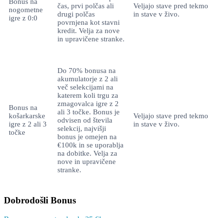
Bonus na
čas, prvi polčas ali
Veljajo stave pred tekmo
nogometne
drugi polčas
in stave v živo.
igre z 0:0
povrnjena kot stavni
kredit. Velja za nove
in upravičene stranke.
Do 70% bonusa na
akumulatorje z 2 ali
več selekcijami na
katerem koli trgu za
zmagovalca igre z 2
Bonus na
ali 3 točke. Bonus je
košarkarske
Veljajo stave pred tekmo
odvisen od števila
igre z 2 ali 3
in stave v živo.
selekcij, najvišji
točke
bonus je omejen na
€100k in se uporablja
na dobitke. Velja za
nove in upravičene
stranke.
Dobrodošli Bonus