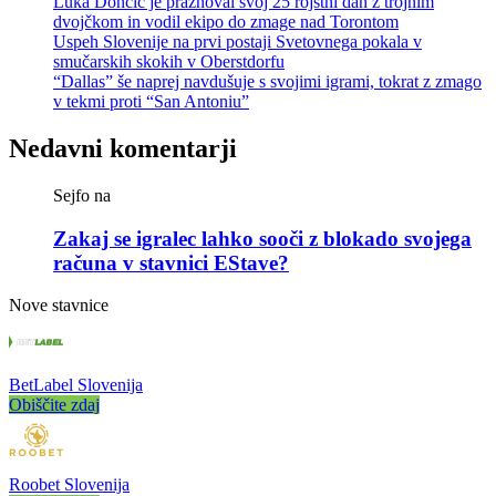
Luka Dončić je praznoval svoj 25 rojstni dan z trojnim
dvojčkom in vodil ekipo do zmage nad Torontom
Uspeh Slovenije na prvi postaji Svetovnega pokala v
smučarskih skokih v Oberstdorfu
“Dallas” še naprej navdušuje s svojimi igrami, tokrat z zmago
v tekmi proti “San Antoniu”
Nedavni komentarji
Sejfo
na
Zakaj se igralec lahko sooči z blokado svojega
računa v stavnici EStave?
Nove stavnice
BetLabel Slovenija
Obiščite zdaj
Roobet Slovenija