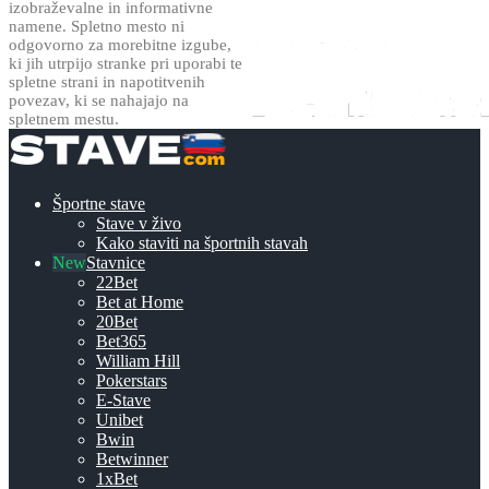
izobraževalne in informativne
namene. Spletno mesto ni
odgovorno za morebitne izgube,
ki jih utrpijo stranke pri uporabi te
spletne strani in napotitvenih
povezav, ki se nahajajo na
spletnem mestu.
Športne stave
Stave v živo
Kako staviti na športnih stavah
Stavnice
22Bet
Bet at Home
20Bet
Bet365
William Hill
Pokerstars
E-Stave
Unibet
Bwin
Betwinner
1xBet