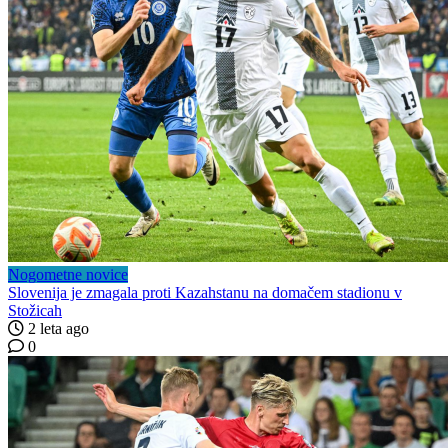
Nogometne novice
Slovenija je zmagala proti Kazahstanu na domačem stadionu v
Stožicah
2 leta ago
0