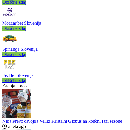
Obiščite zdaj
Mozzartbet Slovenija
Obiščite zdaj
Spinanga Slovenija
Obiščite zdaj
FezBet Slovenija
Obiščite zdaj
Zadnja novica
Nika Prevc osvojila Veliki Kristalni Globus na končni fazi sezone
2 leta ago