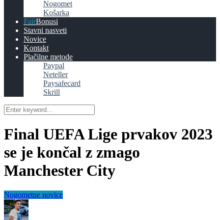
Nogomet
Košarka
Bonusi
Stavni nasveti
Novice
Kontakt
Plačilne metode
Paypal
Neteller
Paysafecard
Skrill
Final UEFA Lige prvakov 2023
se je končal z zmago
Manchester City
Nogometne novice