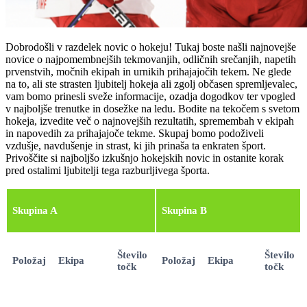
Dobrodošli v razdelek novic o hokeju! Tukaj boste našli najnovejše
novice o najpomembnejših tekmovanjih, odličnih srečanjih, napetih
prvenstvih, močnih ekipah in urnikih prihajajočih tekem. Ne glede
na to, ali ste strasten ljubitelj hokeja ali zgolj občasen spremljevalec,
vam bomo prinesli sveže informacije, ozadja dogodkov ter vpogled
v najboljše trenutke in dosežke na ledu. Bodite na tekočem s svetom
hokeja, izvedite več o najnovejših rezultatih, spremembah v ekipah
in napovedih za prihajajoče tekme. Skupaj bomo podoživeli
vzdušje, navdušenje in strast, ki jih prinaša ta enkraten šport.
Privoščite si najboljšo izkušnjo hokejskih novic in ostanite korak
pred ostalimi ljubitelji tega razburljivega športa.
Skupina A
Skupina B
Število
Število
Položaj
Ekipa
Položaj
Ekipa
točk
točk