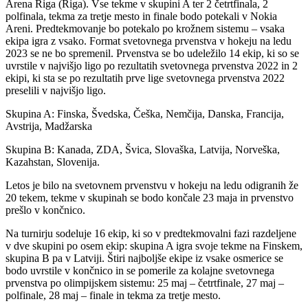
Arena Riga (Riga). Vse tekme v skupini A ter 2 četrtfinala, 2
polfinala, tekma za tretje mesto in finale bodo potekali v Nokia
Areni. Predtekmovanje bo potekalo po krožnem sistemu – vsaka
ekipa igra z vsako. Format svetovnega prvenstva v hokeju na ledu
2023 se ne bo spremenil. Prvenstva se bo udeležilo 14 ekip, ki so se
uvrstile v najvišjo ligo po rezultatih svetovnega prvenstva 2022 in 2
ekipi, ki sta se po rezultatih prve lige svetovnega prvenstva 2022
preselili v najvišjo ligo.
Skupina A: Finska, Švedska, Češka, Nemčija, Danska, Francija,
Avstrija, Madžarska
Skupina B: Kanada, ZDA, Švica, Slovaška, Latvija, Norveška,
Kazahstan, Slovenija.
Letos je bilo na svetovnem prvenstvu v hokeju na ledu odigranih že
20 tekem, tekme v skupinah se bodo končale 23 maja in prvenstvo
prešlo v končnico.
Na turnirju sodeluje 16 ekip, ki so v predtekmovalni fazi razdeljene
v dve skupini po osem ekip: skupina A igra svoje tekme na Finskem,
skupina B pa v Latviji. Štiri najboljše ekipe iz vsake osmerice se
bodo uvrstile v končnico in se pomerile za kolajne svetovnega
prvenstva po olimpijskem sistemu: 25 maj – četrtfinale, 27 maj –
polfinale, 28 maj – finale in tekma za tretje mesto.