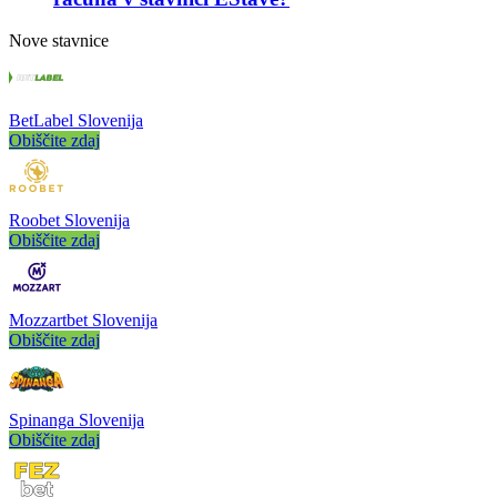
Nove stavnice
BetLabel Slovenija
Obiščite zdaj
Roobet Slovenija
Obiščite zdaj
Mozzartbet Slovenija
Obiščite zdaj
Spinanga Slovenija
Obiščite zdaj