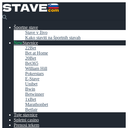
Športne stave
Stave v živo
Kako staviti na športnih stavah
Stavnice
22Bet
Bet at Home
20Bet
Bet365
William Hill
Pokerstars
E-Stave
Unibet
Bwin
Betwinner
1xBet
Marathonbet
Betfair
Tuje stavnice
Spletni casino
Prenosi tekem