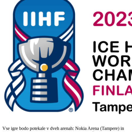
Vse igre bodo potekale v dveh arenah: Nokia Arena (Tampere) in