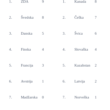
1.
ZDA
9
1.
Kanada
8
2.
Švedska
8
2.
Češka
7
3.
Danska
5
3.
Švica
6
4.
Finska
4
4.
Slovaška
4
5.
Francija
3
5.
Kazahstan
2
6.
Avstrija
1
6.
Latvija
2
7.
Madžarska
0
7.
Norveška
1