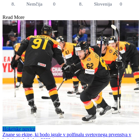
8.
Nemčija
0
8.
Slovenija
0
Read More
Hokejske novice
Znane so ekipe, ki bodo igrale v polfinalu svetovnega prvenstva v