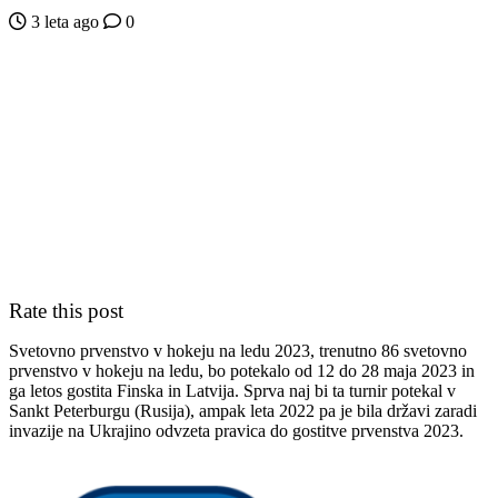
3 leta ago
0
Rate this post
Svetovno prvenstvo v hokeju na ledu 2023, trenutno 86 svetovno
prvenstvo v hokeju na ledu, bo potekalo od 12 do 28 maja 2023 in
ga letos gostita Finska in Latvija. Sprva naj bi ta turnir potekal v
Sankt Peterburgu (Rusija), ampak leta 2022 pa je bila državi zaradi
invazije na Ukrajino odvzeta pravica do gostitve prvenstva 2023.