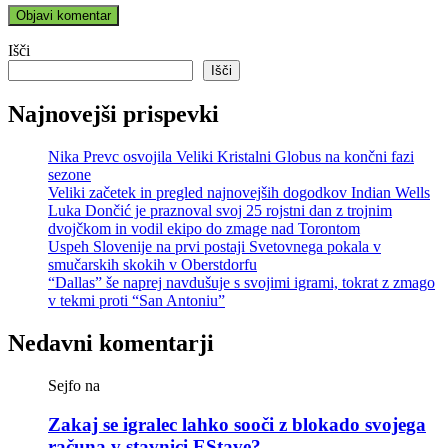
Išči
Išči
Najnovejši prispevki
Nika Prevc osvojila Veliki Kristalni Globus na končni fazi
sezone
Veliki začetek in pregled najnovejših dogodkov Indian Wells
Luka Dončić je praznoval svoj 25 rojstni dan z trojnim
dvojčkom in vodil ekipo do zmage nad Torontom
Uspeh Slovenije na prvi postaji Svetovnega pokala v
smučarskih skokih v Oberstdorfu
“Dallas” še naprej navdušuje s svojimi igrami, tokrat z zmago
v tekmi proti “San Antoniu”
Nedavni komentarji
Sejfo
na
Zakaj se igralec lahko sooči z blokado svojega
računa v stavnici EStave?