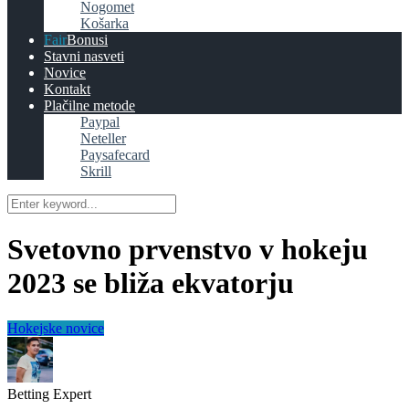
Nogomet
Košarka
Bonusi
Stavni nasveti
Novice
Kontakt
Plačilne metode
Paypal
Neteller
Paysafecard
Skrill
Svetovno prvenstvo v hokeju
2023 se bliža ekvatorju
Hokejske novice
Betting Expert