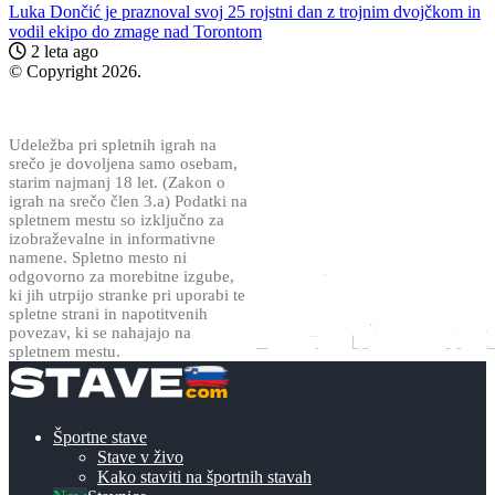
Luka Dončić je praznoval svoj 25 rojstni dan z trojnim dvojčkom in
vodil ekipo do zmage nad Torontom
2 leta ago
© Copyright 2026.
Varna igra!
Udeležba pri spletnih igrah na
srečo je dovoljena samo osebam,
starim najmanj 18 let. (Zakon o
igrah na srečo člen 3.a) Podatki na
spletnem mestu so izključno za
izobraževalne in informativne
namene. Spletno mesto ni
odgovorno za morebitne izgube,
ki jih utrpijo stranke pri uporabi te
spletne strani in napotitvenih
povezav, ki se nahajajo na
spletnem mestu.
Športne stave
Stave v živo
Kako staviti na športnih stavah