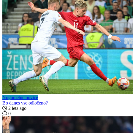
Nogometne novice
Bo danes vse odločeno?
2 leta ago
0