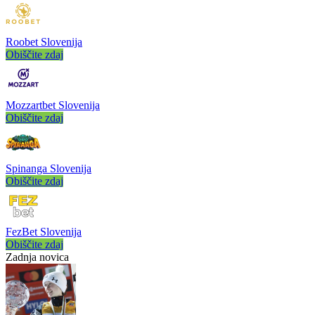
Roobet Slovenija
Obiščite zdaj
Mozzartbet Slovenija
Obiščite zdaj
Spinanga Slovenija
Obiščite zdaj
FezBet Slovenija
Obiščite zdaj
Zadnja novica