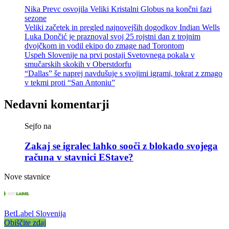
Nika Prevc osvojila Veliki Kristalni Globus na končni fazi
sezone
Veliki začetek in pregled najnovejših dogodkov Indian Wells
Luka Dončić je praznoval svoj 25 rojstni dan z trojnim
dvojčkom in vodil ekipo do zmage nad Torontom
Uspeh Slovenije na prvi postaji Svetovnega pokala v
smučarskih skokih v Oberstdorfu
“Dallas” še naprej navdušuje s svojimi igrami, tokrat z zmago
v tekmi proti “San Antoniu”
Nedavni komentarji
Sejfo
na
Zakaj se igralec lahko sooči z blokado svojega
računa v stavnici EStave?
Nove stavnice
BetLabel Slovenija
Obiščite zdaj