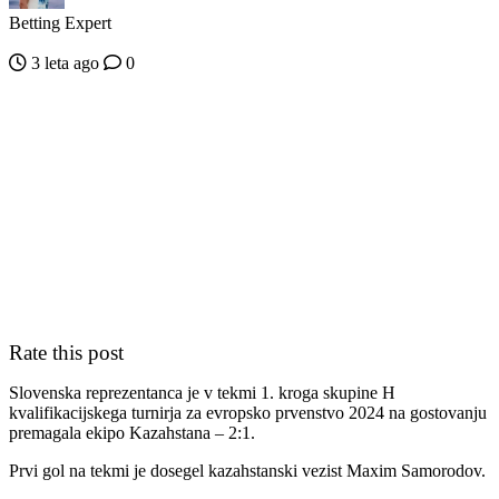
Betting Expert
3 leta ago
0
Rate this post
Slovenska reprezentanca je v tekmi 1. kroga skupine H
kvalifikacijskega turnirja za evropsko prvenstvo 2024 na gostovanju
premagala ekipo Kazahstana – 2:1.
Prvi gol na tekmi je dosegel kazahstanski vezist Maxim Samorodov.