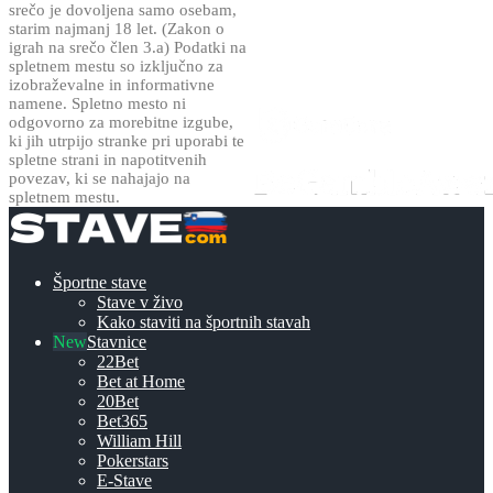
srečo je dovoljena samo osebam,
starim najmanj 18 let. (Zakon o
igrah na srečo člen 3.a) Podatki na
spletnem mestu so izključno za
izobraževalne in informativne
namene. Spletno mesto ni
odgovorno za morebitne izgube,
ki jih utrpijo stranke pri uporabi te
spletne strani in napotitvenih
povezav, ki se nahajajo na
spletnem mestu.
Športne stave
Stave v živo
Kako staviti na športnih stavah
Stavnice
22Bet
Bet at Home
20Bet
Bet365
William Hill
Pokerstars
E-Stave