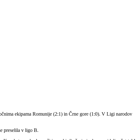
d močnima ekipama Romunije (2:1) in Črne gore (1:0). V Ligi narodov
 preselila v ligo B.