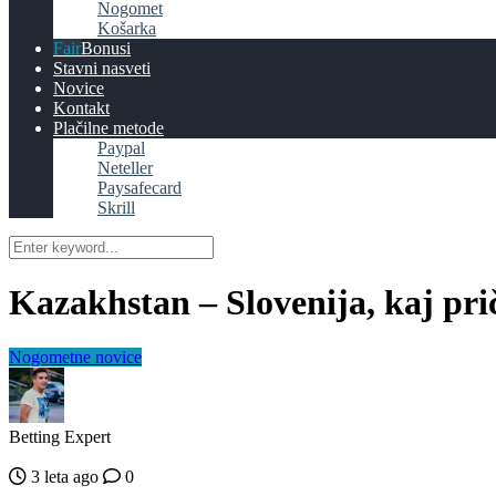
Nogomet
Košarka
Bonusi
Stavni nasveti
Novice
Kontakt
Plačilne metode
Paypal
Neteller
Paysafecard
Skrill
Kazakhstan – Slovenija, kaj pr
Nogometne novice
Betting Expert
3 leta ago
0