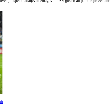
loveniji uspelo nadaljevati zmagoviti niz v gosteh ali pa bo reprezentanc
ah