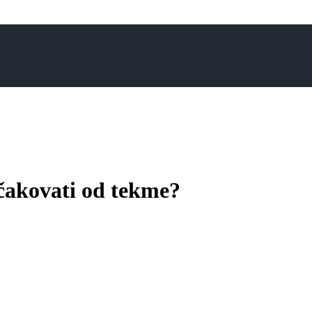
ičakovati od tekme?