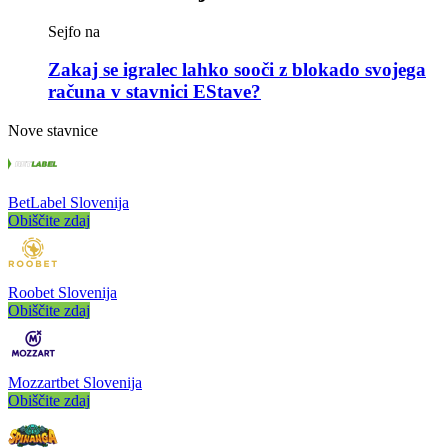
Sejfo
na
Zakaj se igralec lahko sooči z blokado svojega
računa v stavnici EStave?
Nove stavnice
BetLabel Slovenija
Obiščite zdaj
Roobet Slovenija
Obiščite zdaj
Mozzartbet Slovenija
Obiščite zdaj