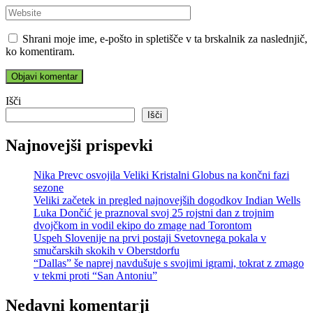
Shrani moje ime, e-pošto in spletišče v ta brskalnik za naslednjič,
ko komentiram.
Išči
Išči
Najnovejši prispevki
Nika Prevc osvojila Veliki Kristalni Globus na končni fazi
sezone
Veliki začetek in pregled najnovejših dogodkov Indian Wells
Luka Dončić je praznoval svoj 25 rojstni dan z trojnim
dvojčkom in vodil ekipo do zmage nad Torontom
Uspeh Slovenije na prvi postaji Svetovnega pokala v
smučarskih skokih v Oberstdorfu
“Dallas” še naprej navdušuje s svojimi igrami, tokrat z zmago
v tekmi proti “San Antoniu”
Nedavni komentarji