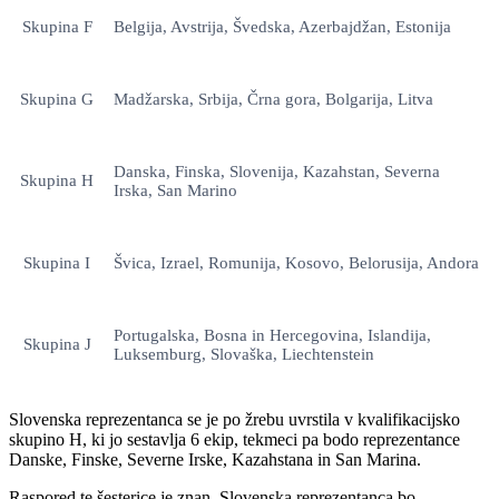
Skupina F
Belgija, Avstrija, Švedska, Azerbajdžan, Estonija
Skupina G
Madžarska, Srbija, Črna gora, Bolgarija, Litva
Danska, Finska, Slovenija, Kazahstan, Severna
Skupina H
Irska, San Marino
Skupina I
Švica, Izrael, Romunija, Kosovo, Belorusija, Andora
Portugalska, Bosna in Hercegovina, Islandija,
Skupina J
Luksemburg, Slovaška, Liechtenstein
Slovenska reprezentanca se je po žrebu uvrstila v kvalifikacijsko
skupino H, ki jo sestavlja 6 ekip, tekmeci pa bodo reprezentance
Danske, Finske, Severne Irske, Kazahstana in San Marina.
Raspored te šesterice je znan. Slovenska reprezentanca bo