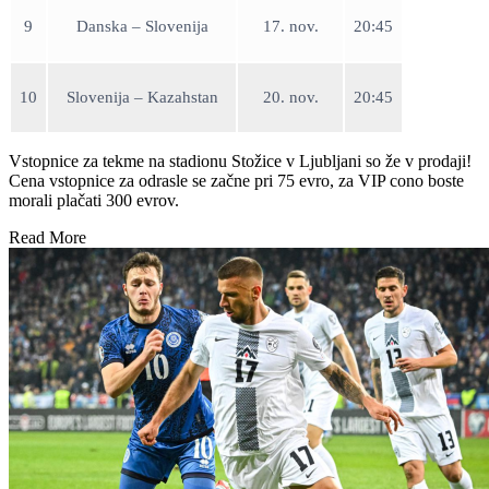
9
Danska – Slovenija
17. nov.
20:45
10
Slovenija – Kazahstan
20. nov.
20:45
Vstopnice za tekme na stadionu Stožice v Ljubljani so že v prodaji!
Cena vstopnice za odrasle se začne pri 75 evro, za VIP cono boste
morali plačati 300 evrov.
Read More