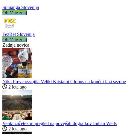
Spinanga Slovenija
Obiščite zdaj
FezBet Slovenija
Obiščite zdaj
Zadnja novica
Nika Prevc osvojila Veliki Kristalni Globus na končni fazi sezone
2 leta ago
Veliki začetek in pregled najnovejših dogodkov Indian Wells
2 leta ago