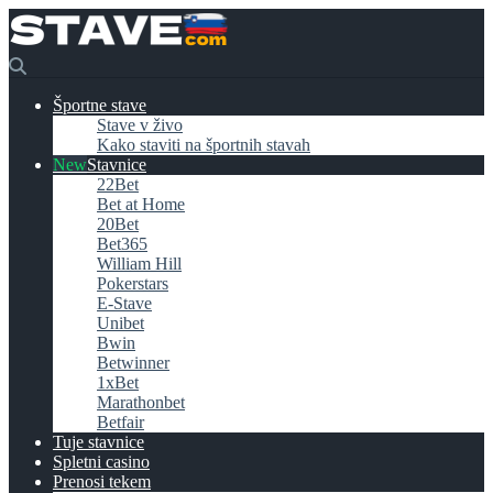
Športne stave
Stave v živo
Kako staviti na športnih stavah
Stavnice
22Bet
Bet at Home
20Bet
Bet365
William Hill
Pokerstars
E-Stave
Unibet
Bwin
Betwinner
1xBet
Marathonbet
Betfair
Tuje stavnice
Spletni casino
Prenosi tekem