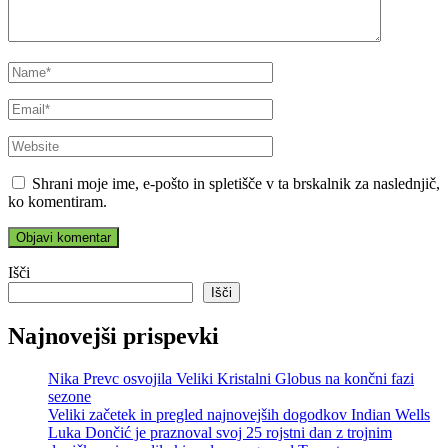
Shrani moje ime, e-pošto in spletišče v ta brskalnik za naslednjič,
ko komentiram.
Išči
Išči
Najnovejši prispevki
Nika Prevc osvojila Veliki Kristalni Globus na končni fazi
sezone
Veliki začetek in pregled najnovejših dogodkov Indian Wells
Luka Dončić je praznoval svoj 25 rojstni dan z trojnim