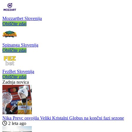
Mozzartbet Slovenija
Obiščite zdaj
Spinanga Slovenija
Obiščite zdaj
FezBet Slovenija
Obiščite zdaj
Zadnja novica
Nika Prevc osvojila Veliki Kristalni Globus na končni fazi sezone
2 leta ago