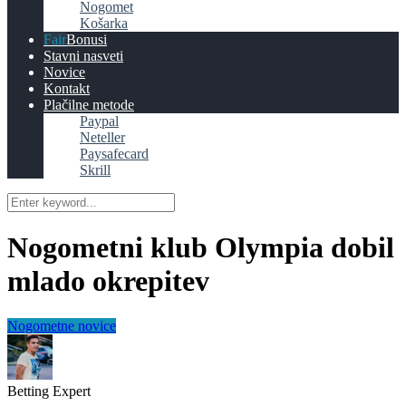
Nogomet
Košarka
Bonusi
Stavni nasveti
Novice
Kontakt
Plačilne metode
Paypal
Neteller
Paysafecard
Skrill
Nogometni klub Olympia dobil
mlado okrepitev
Nogometne novice
Betting Expert