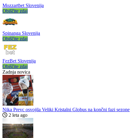
Mozzartbet Slovenija
Obiščite zdaj
Spinanga Slovenija
Obiščite zdaj
FezBet Slovenija
Obiščite zdaj
Zadnja novica
Nika Prevc osvojila Veliki Kristalni Globus na končni fazi sezone
2 leta ago