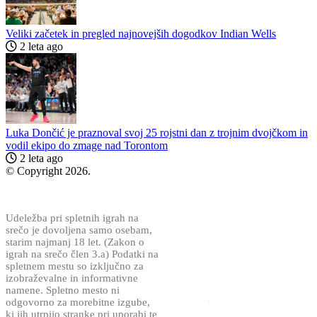
Veliki začetek in pregled najnovejših dogodkov Indian Wells
2 leta ago
Luka Dončić je praznoval svoj 25 rojstni dan z trojnim dvojčkom in
vodil ekipo do zmage nad Torontom
2 leta ago
© Copyright 2026.
Varna igra!
Udeležba pri spletnih igrah na
srečo je dovoljena samo osebam,
starim najmanj 18 let. (Zakon o
igrah na srečo člen 3.a) Podatki na
spletnem mestu so izključno za
izobraževalne in informativne
namene. Spletno mesto ni
odgovorno za morebitne izgube,
ki jih utrpijo stranke pri uporabi te