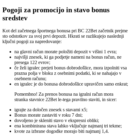
Pogoji za promocijo in stavo bonus
sredstev
Kot del začetnega športnega bonusa pri BC 22Bet začetnik prejme
sto odstotkov za svoj prvi depozit. Hkrati se razlikujejo naslednji
ključni pogoji za napredovanje:
na glavni račun morate položiti depozit v višini 1 evra;
najvišji znesek, ki ga podjetje nameni na bonus račun, ne
presega 122 evrov;
če želi igralec prejeti bonus dobrodošlice, mora izpolniti vsa
prazna polja v bloku z osebnimi podatki, ki se nahajajo v
osebnem računu;
en igralec je do bonusa dobrodošlice upravičen samo enkrat;
Pomembno! Za prenos bonusa na igralni račun mora
stranka stavnice 22Bet le-tega pravilno staviti, in sicer:
igrajte za določen znesek s stavami x5;
Bonus morate zastaviti v roku 7 dni;
dovoljeno je skleniti stavo v ekspresni obliki;
ena kombinirana stava lahko vključuje najmanj tri tekme;
kvote za izbrane dogodke morajo biti najmanj 1,4.