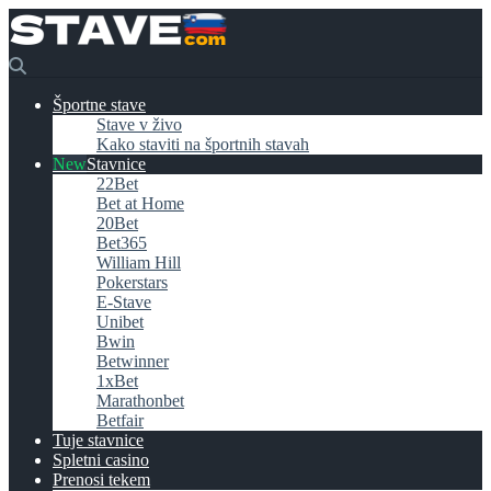
Športne stave
Stave v živo
Kako staviti na športnih stavah
Stavnice
22Bet
Bet at Home
20Bet
Bet365
William Hill
Pokerstars
E-Stave
Unibet
Bwin
Betwinner
1xBet
Marathonbet
Betfair
Tuje stavnice
Spletni casino
Prenosi tekem