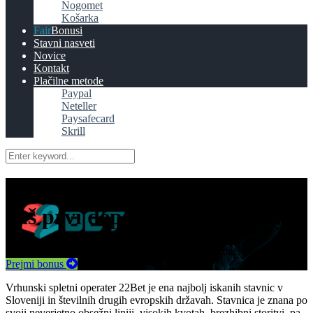
Nogomet
Košarka
Bonusi
Stavni nasveti
Novice
Kontakt
Plačilne metode
Paypal
Neteller
Paysafecard
Skrill
Bonus do 122 € pri 22Bet na
vaš prvi depozit
Prijavite se in prejmite velikodušno darilo za športne stave.
Prejmi bonus
Vrhunski spletni operater 22Bet je ena najbolj iskanih stavnic v
Sloveniji in številnih drugih evropskih državah. Stavnica je znana po
svoji neverjetno obsežni liniji, visokih kvotah, brezhibni storitvi, pa