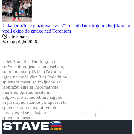
Luka Dončić je praznoval svoj 25 rojstni dan z trojnim dvojčkom in
vodil ekipo do zmage nad Torontom
2 leta ago
© Copyright 2026.
Varna igra!
Udeležba pri spletnih igrah na
srečo je dovoljena samo osebam,
starim najmanj 18 let. (Zakon o
igrah na srečo člen 3.a) Podatki na
spletnem mestu so izključno za
izobraževalne in informativne
namene. Spletno mesto ni
odgovorno za morebitne izgube,
ki jih utrpijo stranke pri uporabi te
spletne strani in napotitvenih
povezav, ki se nahajajo na
spletnem mestu.