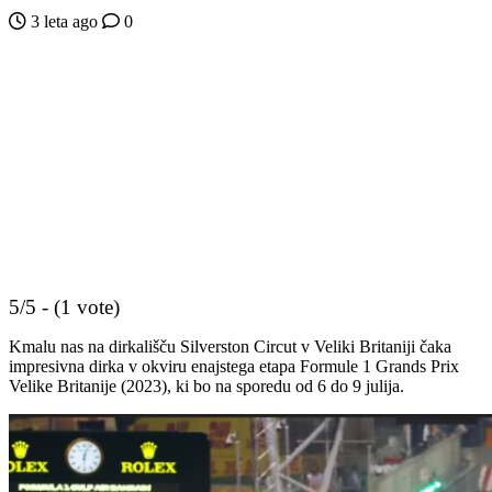
3 leta ago
0
5/5 - (1 vote)
Kmalu nas na dirkališču Silverston Circut v Veliki Britaniji čaka
impresivna dirka v okviru enajstega etapa Formule 1 Grands Prix
Velike Britanije (2023), ki bo na sporedu od 6 do 9 julija.