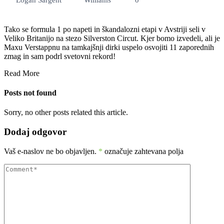
Tako se formula 1 po napeti in škandalozni etapi v Avstriji seli v
Veliko Britanijo na stezo Silverston Circut. Kjer bomo izvedeli, ali je
Maxu Verstappnu na tamkajšnji dirki uspelo osvojiti 11 zaporednih
zmag in sam podrl svetovni rekord!
Read More
Posts not found
Sorry, no other posts related this article.
Dodaj odgovor
Vaš e-naslov ne bo objavljen.
*
označuje zahtevana polja