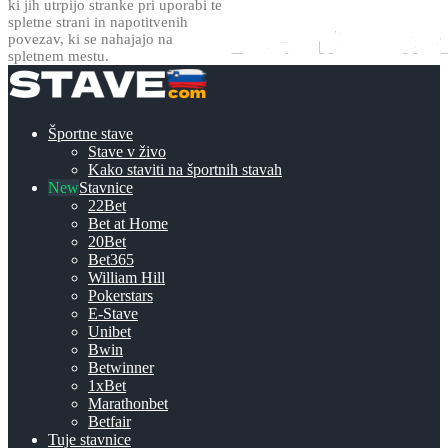
ki jih utrpijo stranke pri uporabi te
spletne strani in napotitvenih
povezav, ki se nahajajo na
spletnem mestu.
Športne stave
Stave v živo
Kako staviti na športnih stavah
Stavnice
22Bet
Bet at Home
20Bet
Bet365
William Hill
Pokerstars
E-Stave
Unibet
Bwin
Betwinner
1xBet
Marathonbet
Betfair
Tuje stavnice