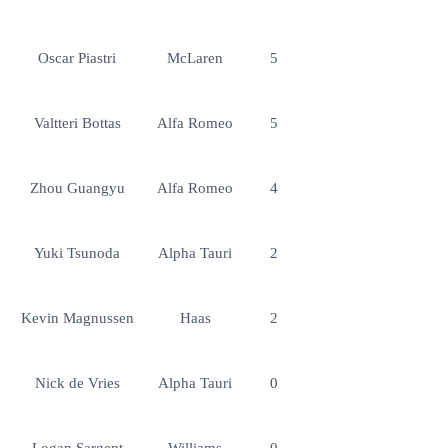
Oscar Piastri
McLaren
5
Valtteri Bottas
Alfa Romeo
5
Zhou Guangyu
Alfa Romeo
4
Yuki Tsunoda
Alpha Tauri
2
Kevin Magnussen
Haas
2
Nick de Vries
Alpha Tauri
0
Logan Sargent
Williams
0