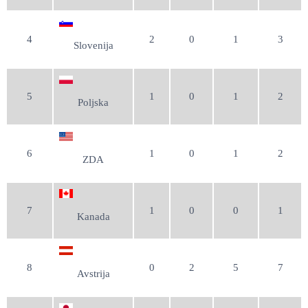
4
2
0
1
3
Slovenija
5
1
0
1
2
Poljska
6
1
0
1
2
ZDA
7
1
0
0
1
Kanada
8
0
2
5
7
Avstrija