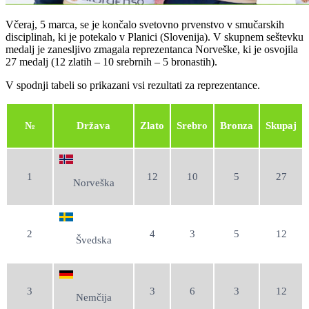
Včeraj, 5 marca, se je končalo svetovno prvenstvo v smučarskih
disciplinah, ki je potekalo v Planici (Slovenija). V skupnem seštevku
medalj je zanesljivo zmagala reprezentanca Norveške, ki je osvojila
27 medalj (12 zlatih – 10 srebrnih – 5 bronastih).
V spodnji tabeli so prikazani vsi rezultati za reprezentance.
№
Država
Zlato
Srebro
Bronza
Skupaj
1
12
10
5
27
Norveška
2
4
3
5
12
Švedska
3
3
6
3
12
Nemčija