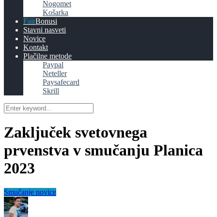
Nogomet
Košarka
Bonusi
Stavni nasveti
Novice
Kontakt
Plačilne metode
Paypal
Neteller
Paysafecard
Skrill
Zaključek svetovnega
prvenstva v smučanju Planica
2023
Smučanje novice