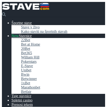
Športne stave
Stave v živo
Kako staviti na športnih stavah
Stavnice
22Bet
Bet at Home
20Bet
Bet365
William Hill
Pokerstars
E-Stave
Unibet
Bwin
Betwinner
1xBet
Marathonbet
Betfair
Tuje stavnice
Spletni casino
Prenosi tekem