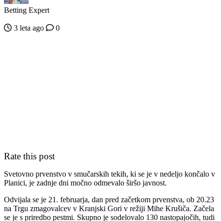
Betting Expert
3 leta ago
0
Rate this post
Svetovno prvenstvo v smučarskih tekih, ki se je v nedeljo končalo v
Planici, je zadnje dni močno odmevalo širšo javnost.
Odvijala se je 21. februarja, dan pred začetkom prvenstva, ob 20.23
na Trgu zmagovalcev v Kranjski Gori v režiji Mihe Krušiča. Začela
se je s priredbo pestmi. Skupno je sodelovalo 130 nastopajočih, tudi