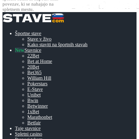
povezav, ki se nahajajo na
spletnem mestu.
Športne stave
Stave v živo
Kako staviti na športnih stavah
Stavnice
22Bet
Bet at Home
20Bet
Bet365
William Hill
Pokerstars
E-Stave
Unibet
Bwin
Betwinner
1xBet
Marathonbet
Betfair
Tuje stavnice
Spletni casino