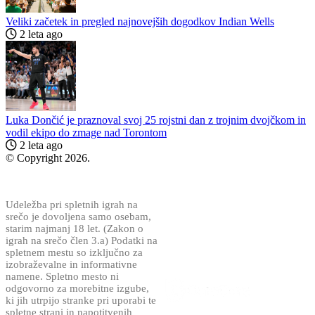
Veliki začetek in pregled najnovejših dogodkov Indian Wells
2 leta ago
Luka Dončić je praznoval svoj 25 rojstni dan z trojnim dvojčkom in
vodil ekipo do zmage nad Torontom
2 leta ago
© Copyright 2026.
Varna igra!
Udeležba pri spletnih igrah na
srečo je dovoljena samo osebam,
starim najmanj 18 let. (Zakon o
igrah na srečo člen 3.a) Podatki na
spletnem mestu so izključno za
izobraževalne in informativne
namene. Spletno mesto ni
odgovorno za morebitne izgube,
ki jih utrpijo stranke pri uporabi te
spletne strani in napotitvenih