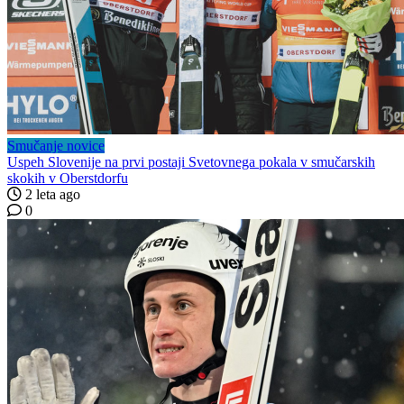
Smučanje novice
Uspeh Slovenije na prvi postaji Svetovnega pokala v smučarskih
skokih v Oberstdorfu
2 leta ago
0