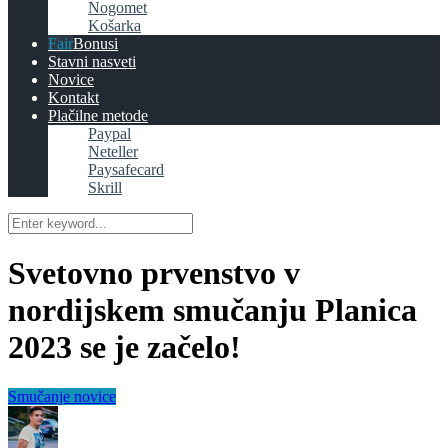
Nogomet
Košarka
Bonusi
Stavni nasveti
Novice
Kontakt
Plačilne metode
Paypal
Neteller
Paysafecard
Skrill
Svetovno prvenstvo v
nordijskem smučanju Planica
2023 se je začelo!
Smučanje novice