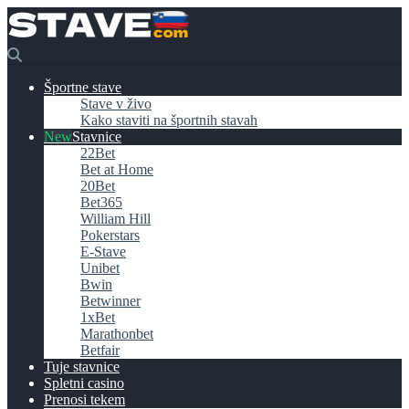
Športne stave
Stave v živo
Kako staviti na športnih stavah
Stavnice
22Bet
Bet at Home
20Bet
Bet365
William Hill
Pokerstars
E-Stave
Unibet
Bwin
Betwinner
1xBet
Marathonbet
Betfair
Tuje stavnice
Spletni casino
Prenosi tekem