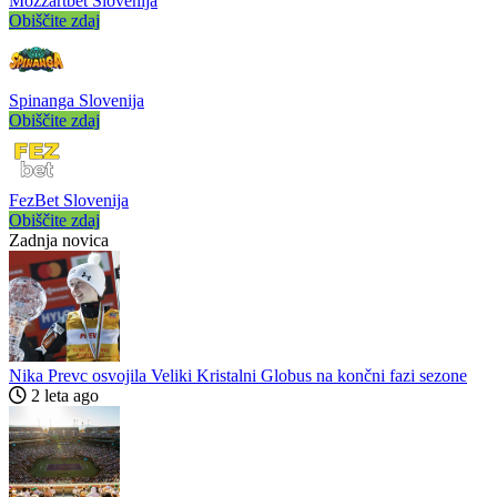
Mozzartbet Slovenija
Obiščite zdaj
Spinanga Slovenija
Obiščite zdaj
FezBet Slovenija
Obiščite zdaj
Zadnja novica
Nika Prevc osvojila Veliki Kristalni Globus na končni fazi sezone
2 leta ago