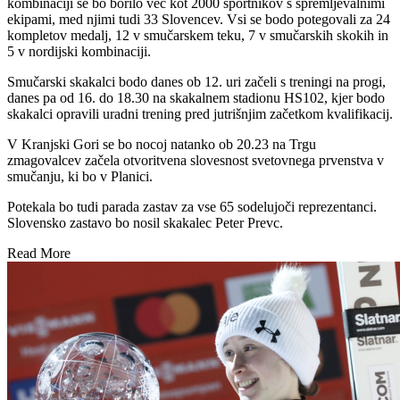
kombinaciji se bo borilo več kot 2000 športnikov s spremljevalnimi
ekipami, med njimi tudi 33 Slovencev. Vsi se bodo potegovali za 24
kompletov medalj, 12 v smučarskem teku, 7 v smučarskih skokih in
5 v nordijski kombinaciji.
Smučarski skakalci bodo danes ob 12. uri začeli s treningi na progi,
danes pa od 16. do 18.30 na skakalnem stadionu HS102, kjer bodo
skakalci opravili uradni trening pred jutrišnjim začetkom kvalifikacij.
V Kranjski Gori se bo nocoj natanko ob 20.23 na Trgu
zmagovalcev začela otvoritvena slovesnost svetovnega prvenstva v
smučanju, ki bo v Planici.
Potekala bo tudi parada zastav za vse 65 sodelujoči reprezentanci.
Slovensko zastavo bo nosil skakalec Peter Prevc.
Read More