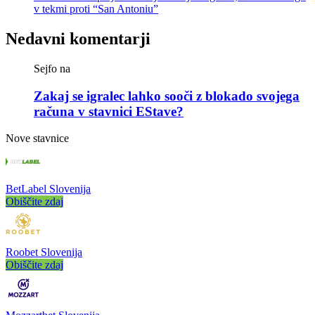
v tekmi proti “San Antoniu”
Nedavni komentarji
Sejfo
na
Zakaj se igralec lahko sooči z blokado svojega
računa v stavnici EStave?
Nove stavnice
BetLabel Slovenija
Obiščite zdaj
Roobet Slovenija
Obiščite zdaj