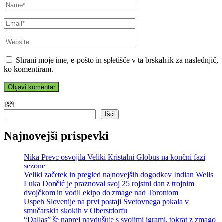
Shrani moje ime, e-pošto in spletišče v ta brskalnik za naslednjič,
ko komentiram.
Išči
Išči
Najnovejši prispevki
Nika Prevc osvojila Veliki Kristalni Globus na končni fazi
sezone
Veliki začetek in pregled najnovejših dogodkov Indian Wells
Luka Dončić je praznoval svoj 25 rojstni dan z trojnim
dvojčkom in vodil ekipo do zmage nad Torontom
Uspeh Slovenije na prvi postaji Svetovnega pokala v
smučarskih skokih v Oberstdorfu
“Dallas” še naprej navdušuje s svojimi igrami, tokrat z zmago