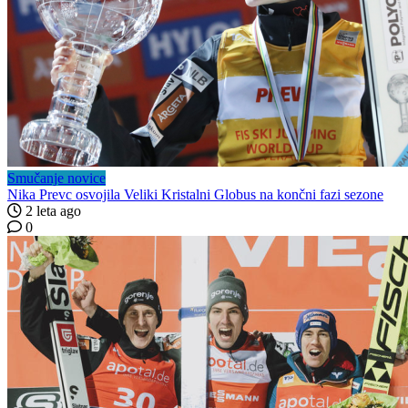
Smučanje novice
Nika Prevc osvojila Veliki Kristalni Globus na končni fazi sezone
2 leta ago
0