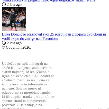
Veliki začetek in pregled najnovejših dogodkov Indian Wells
2 leta ago
Luka Dončić je praznoval svoj 25 rojstni dan z trojnim dvojčkom in
vodil ekipo do zmage nad Torontom
2 leta ago
© Copyright 2026.
Varna igra!
Udeležba pri spletnih igrah na
srečo je dovoljena samo osebam,
starim najmanj 18 let. (Zakon o
igrah na srečo člen 3.a) Podatki na
spletnem mestu so izključno za
izobraževalne in informativne
namene. Spletno mesto ni
odgovorno za morebitne izgube,
ki jih utrpijo stranke pri uporabi te
spletne strani in napotitvenih
povezav, ki se nahajajo na
spletnem mestu.