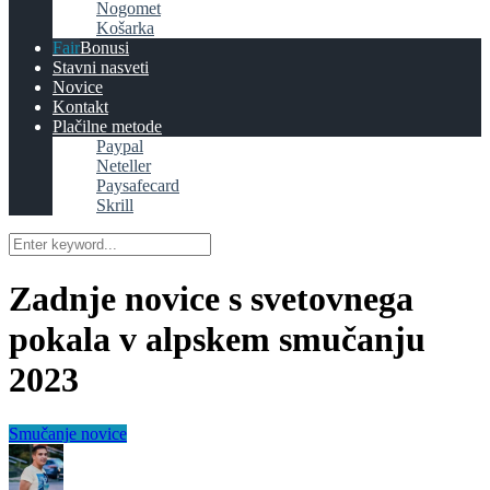
Nogomet
Košarka
Bonusi
Stavni nasveti
Novice
Kontakt
Plačilne metode
Paypal
Neteller
Paysafecard
Skrill
Zadnje novice s svetovnega
pokala v alpskem smučanju
2023
Smučanje novice