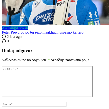
Smučanje novice
Peter Prevc bo po tej sezoni zaključil uspešno kariero
2 leta ago
0
Dodaj odgovor
Vaš e-naslov ne bo objavljen.
*
označuje zahtevana polja