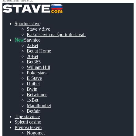
Športne stave
Stave v živo
Kako staviti na športnih stavah
Stavnice
22Bet
Bet at Home
20Bet
Bet365
William Hill
Pokerstars
E-Stave
Unibet
Bwin
Betwinner
1xBet
Marathonbet
Betfair
Tuje stavnice
Spletni casino
Prenosi tekem
Nogomet