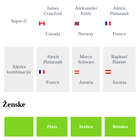
James
Aleksander
Alexis
Crawford
Kilde
Pinturault
Super-G
Canada
Norway
France
Alexis
Marco
Raphael
Pinturault
Schwarz
Haaser
Alpska
kombinacija
France
Austria
Austria
Ženske
Zlato
Srebro
Bronza