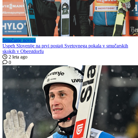
Smučanje novice
Uspeh Slovenije na prvi postaji Svetovnega pokala v smučarskih
skokih v Oberstdorfu
2 leta ago
0