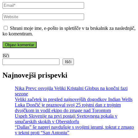
Shrani moje ime, e-pošto in spletišče v ta brskalnik za naslednjič,
ko komentiram.
Išči
Išči
Najnovejši prispevki
Nika Prevc osvojila Veliki Kristalni Globus na končni fazi
sezone
Veliki začetek in pregled najnovejših dogodkov Indian Wells
Luka Dončić je praznoval svoj 25 rojstni dan z trojnim
dvojčkom in vodil ekipo do zmage nad Torontom
Uspeh Slovenije na prvi postaji Svetovnega pokala v
smučarskih skokih v Oberstdorfu
“Dallas” še naprej navdušuje s svojimi igrami, tokrat z zmago
v tekmi proti “San Antoniu”