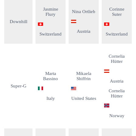
Jasmine
Corinne
Nina Ortlieb
Flury
Suter
Downhill
Austria
Switzerland
Switzerland
Cornelia
Hütter
Marta
Mikaela
Bassino
Shiffrin
Austria
Super-G
Cornelia
Hütter
Italy
United States
Norway