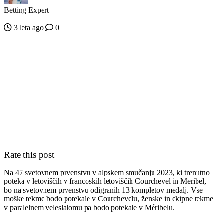
Betting Expert
3 leta ago
0
Rate this post
Na 47 svetovnem prvenstvu v alpskem smučanju 2023, ki trenutno
poteka v letoviščih v francoskih letoviščih Courchevel in Meribel,
bo na svetovnem prvenstvu odigranih 13 kompletov medalj. Vse
moške tekme bodo potekale v Courchevelu, ženske in ekipne tekme
v paralelnem veleslalomu pa bodo potekale v Méribelu.