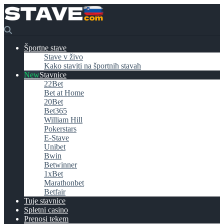
Športne stave
Stave v živo
Kako staviti na športnih stavah
Stavnice
22Bet
Bet at Home
20Bet
Bet365
William Hill
Pokerstars
E-Stave
Unibet
Bwin
Betwinner
1xBet
Marathonbet
Betfair
Tuje stavnice
Spletni casino
Prenosi tekem