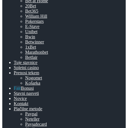
Bet at Home
20Bet
Bet365
William Hill
Pokerstars
E-Stave
Unibet
Bwin
Betwinner
1xBet
Marathonbet
Betfair
Tuje stavnice
Spletni casino
Prenosi tekem
Nogomet
Košarka
Bonusi
Stavni nasveti
Novice
Kontakt
Plačilne metode
Paypal
Neteller
Paysafecard