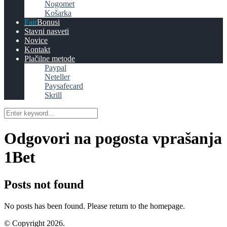
Nogomet
Košarka
Bonusi
Stavni nasveti
Novice
Kontakt
Plačilne metode
Paypal
Neteller
Paysafecard
Skrill
Odgovori na pogosta vprašanja
1Bet
Posts not found
No posts has been found. Please return to the homepage.
© Copyright 2026.