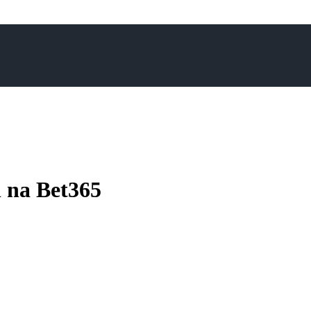
h na Bet365