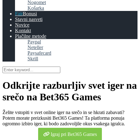
Nogomet
Košarka
Bonusi
Stavni nasveti
Novice
Kontakt
Plačilne metode
Paypal
Neteller
Paysafecard
Skrill
Odkrijte razburljiv svet iger na
srečo na Bet365 Games
Želite vstopiti v svet online iger na srečo in se hkrati zabavati?
Potem morate preizkusiti Bet365 Games! Ta platforma ponuja
ogromno izbiro iger, ki bodo zadovoljile okus vsakega igralca.
Igraj pri Bet365 Games