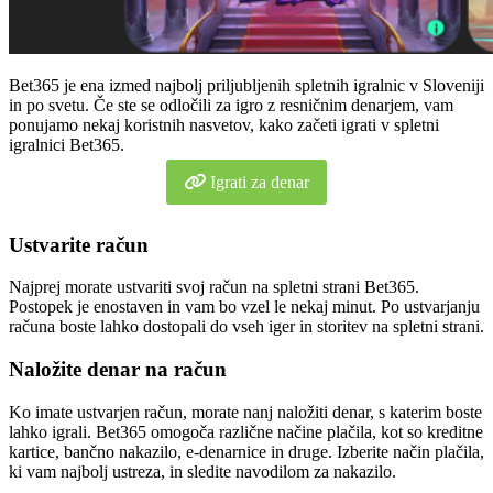
Bet365 je ena izmed najbolj priljubljenih spletnih igralnic v Sloveniji
in po svetu. Če ste se odločili za igro z resničnim denarjem, vam
ponujamo nekaj koristnih nasvetov, kako začeti igrati v spletni
igralnici Bet365.
Igrati za denar
Ustvarite račun
Najprej morate ustvariti svoj račun na spletni strani Bet365.
Postopek je enostaven in vam bo vzel le nekaj minut. Po ustvarjanju
računa boste lahko dostopali do vseh iger in storitev na spletni strani.
Naložite denar na račun
Ko imate ustvarjen račun, morate nanj naložiti denar, s katerim boste
lahko igrali. Bet365 omogoča različne načine plačila, kot so kreditne
kartice, bančno nakazilo, e-denarnice in druge. Izberite način plačila,
ki vam najbolj ustreza, in sledite navodilom za nakazilo.