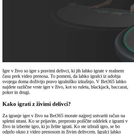
Igre v živo so igre s pravimi delivci, ki jih lahko igrate v realnem
času prek video prenosa. To pomeni, da lahko igralci iz udobja
svojega doma doživijo pravo igralniško izkušnjo. V Bet365 lahko
najdete različne vrste iger v živo, kot so ruleta, blackjack, baccarat,
poker in drugi.
Kako igrati z živimi delivci?
Za igranje iger v živo na Bet365 morate najprej ustvariti račun na
spletni strani. Ko se prijavite, preprosto poiščite oddelek z igrami v
živo in izberite igro, ki jo želite igrati. Ko ste izbrali igro, se bo
odprlo okno z video prenosom in živim delivcem. Igralci lahko