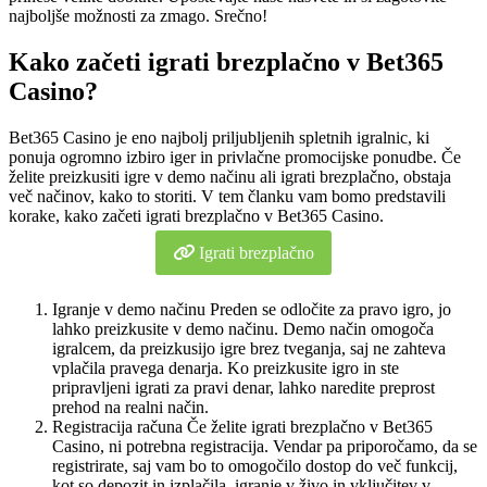
najboljše možnosti za zmago. Srečno!
Kako začeti igrati brezplačno v Bet365
Casino?
Bet365 Casino je eno najbolj priljubljenih spletnih igralnic, ki
ponuja ogromno izbiro iger in privlačne promocijske ponudbe. Če
želite preizkusiti igre v demo načinu ali igrati brezplačno, obstaja
več načinov, kako to storiti. V tem članku vam bomo predstavili
korake, kako začeti igrati brezplačno v Bet365 Casino.
Igrati brezplačno
Igranje v demo načinu Preden se odločite za pravo igro, jo
lahko preizkusite v demo načinu. Demo način omogoča
igralcem, da preizkusijo igre brez tveganja, saj ne zahteva
vplačila pravega denarja. Ko preizkusite igro in ste
pripravljeni igrati za pravi denar, lahko naredite preprost
prehod na realni način.
Registracija računa Če želite igrati brezplačno v Bet365
Casino, ni potrebna registracija. Vendar pa priporočamo, da se
registrirate, saj vam bo to omogočilo dostop do več funkcij,
kot so depozit in izplačila, igranje v živo in vključitev v