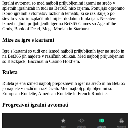
Igralni avtomati so med najbolj priljubljenimi igrami na srečo v
spletnih igralnicah in tudi na Bet365 niso izjema. Ponujajo ogromno
izbiro igralnih avtomatov različnih tematik, ki se razlikujejo po
številu vrstic in izplačilnih linij ter dodatnih funkcijah. Nekatere
izmed najbolj priljubljenih iger na Bet365 Games so Age of the
Gods, Book of Dead, Mega Moolah in Starburst.
Mize za igre s kartami
Igre s kartami so tudi ena izmed najbolj priljubljenih iger na srečo in
na Bet365 jih najdete v različnih oblikah. Med najbolj priljubljenimi
so Blackjack, Baccarat in Casino Hold’em.
Ruleta
Ruleta je ena izmed najbolj prepoznavnih iger na srečo in na Bet365
jo najdete v različnih različicah. Med najbolj priljubljenimi so
European Roulette, American Roulette in French Roulette.
Progresivni igralni avtomati