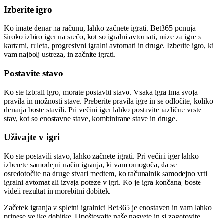
Izberite igro
Ko imate denar na računu, lahko začnete igrati. Bet365 ponuja
široko izbiro iger na srečo, kot so igralni avtomati, mize za igre s
kartami, ruleta, progresivni igralni avtomati in druge. Izberite igro, ki
vam najbolj ustreza, in začnite igrati.
Postavite stavo
Ko ste izbrali igro, morate postaviti stavo. Vsaka igra ima svoja
pravila in možnosti stave. Preberite pravila igre in se odločite, koliko
denarja boste stavili. Pri večini iger lahko postavite različne vrste
stav, kot so enostavne stave, kombinirane stave in druge.
Uživajte v igri
Ko ste postavili stavo, lahko začnete igrati. Pri večini iger lahko
izberete samodejni način igranja, ki vam omogoča, da se
osredotočite na druge stvari medtem, ko računalnik samodejno vrti
igralni avtomat ali izvaja poteze v igri. Ko je igra končana, boste
videli rezultat in morebitni dobitek.
Začetek igranja v spletni igralnici Bet365 je enostaven in vam lahko
prinese velike dobitke. Upoštevajte naše nasvete in si zagotovite