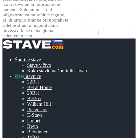
izobraževalne in informativne
namene. Spletno mesto ni
odgovorno za morebitne izgube,
ki jih utrpijo stranke pri uporabi te
spletne strani in napotitvenih
povezav, ki se nahajajo na
spletnem mestu.
Športne stave
Stave v živo
Kako staviti na športnih stavah
Stavnice
22Bet
Bet at Home
20Bet
Bet365
William Hill
Pokerstars
E-Stave
Unibet
Bwin
Betwinner
1xBet