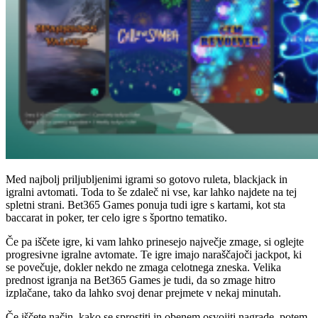
Med najbolj priljubljenimi igrami so gotovo ruleta, blackjack in
igralni avtomati. Toda to še zdaleč ni vse, kar lahko najdete na tej
spletni strani. Bet365 Games ponuja tudi igre s kartami, kot sta
baccarat in poker, ter celo igre s športno tematiko.
Če pa iščete igre, ki vam lahko prinesejo največje zmage, si oglejte
progresivne igralne avtomate. Te igre imajo naraščajoči jackpot, ki
se povečuje, dokler nekdo ne zmaga celotnega zneska. Velika
prednost igranja na Bet365 Games je tudi, da so zmage hitro
izplačane, tako da lahko svoj denar prejmete v nekaj minutah.
Če iščete način, kako se sprostiti in obenem osvojiti nagrade, potem