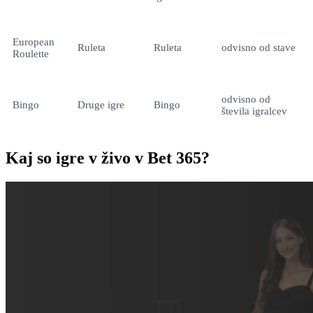
European
Ruleta
Ruleta
odvisno od stave
Roulette
odvisno od
Bingo
Druge igre
Bingo
števila igralcev
Kaj so igre v živo v Bet 365?