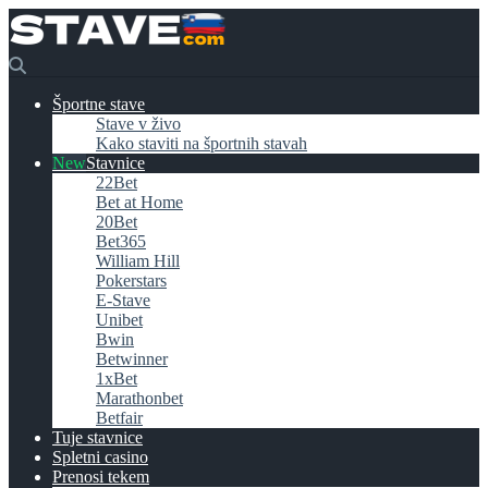
Športne stave
Stave v živo
Kako staviti na športnih stavah
Stavnice
22Bet
Bet at Home
20Bet
Bet365
William Hill
Pokerstars
E-Stave
Unibet
Bwin
Betwinner
1xBet
Marathonbet
Betfair
Tuje stavnice
Spletni casino
Prenosi tekem