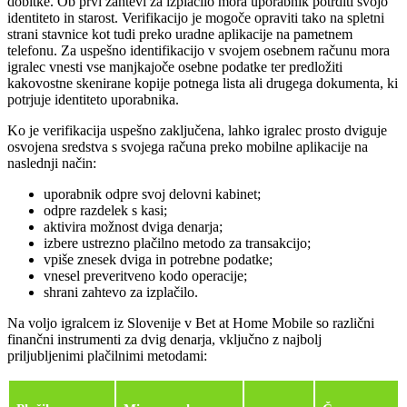
dobitke. Ob prvi zahtevi za izplačilo mora uporabnik potrditi svojo
identiteto in starost. Verifikacijo je mogoče opraviti tako na spletni
strani stavnice kot tudi preko uradne aplikacije na pametnem
telefonu. Za uspešno identifikacijo v svojem osebnem računu mora
igralec vnesti vse manjkajoče osebne podatke ter predložiti
kakovostne skenirane kopije potnega lista ali drugega dokumenta, ki
potrjuje identiteto uporabnika.
Ko je verifikacija uspešno zaključena, lahko igralec prosto dviguje
osvojena sredstva s svojega računa preko mobilne aplikacije na
naslednji način:
uporabnik odpre svoj delovni kabinet;
odpre razdelek s kasi;
aktivira možnost dviga denarja;
izbere ustrezno plačilno metodo za transakcijo;
vpiše znesek dviga in potrebne podatke;
vnesel preveritveno kodo operacije;
shrani zahtevo za izplačilo.
Na voljo igralcem iz Slovenije v Bet at Home Mobile so različni
finančni instrumenti za dvig denarja, vključno z najbolj
priljubljenimi plačilnimi metodami: