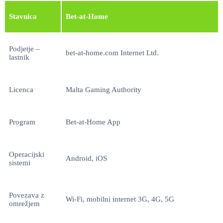
Stavnica
Bet-at-Home
Podjetje –
bet-at-home.com Internet Ltd.
lastnik
Licenca
Malta Gaming Authority
Program
Bet-at-Home App
Operacijski
Android, iOS
sistemi
Povezava z
Wi-Fi, mobilni internet 3G, 4G, 5G
omrežjem