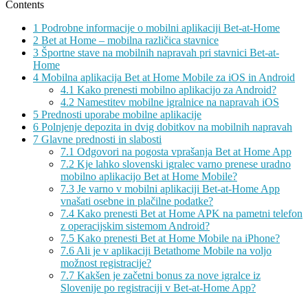
Contents
1
Podrobne informacije o mobilni aplikaciji Bet-at-Home
2
Bet at Home – mobilna različica stavnice
3
Športne stave na mobilnih napravah pri stavnici Bet-at-
Home
4
Mobilna aplikacija Bet at Home Mobile za iOS in Android
4.1
Kako prenesti mobilno aplikacijo za Android?
4.2
Namestitev mobilne igralnice na napravah iOS
5
Prednosti uporabe mobilne aplikacije
6
Polnjenje depozita in dvig dobitkov na mobilnih napravah
7
Glavne prednosti in slabosti
7.1
Odgovori na pogosta vprašanja Bet at Home App
7.2
Kje lahko slovenski igralec varno prenese uradno
mobilno aplikacijo Bet at Home Mobile?
7.3
Je varno v mobilni aplikaciji Bet-at-Home App
vnašati osebne in plačilne podatke?
7.4
Kako prenesti Bet at Home APK na pametni telefon
z operacijskim sistemom Android?
7.5
Kako prenesti Bet at Home Mobile na iPhone?
7.6
Ali je v aplikaciji Betathome Mobile na voljo
možnost registracije?
7.7
Kakšen je začetni bonus za nove igralce iz
Slovenije po registraciji v Bet-at-Home App?