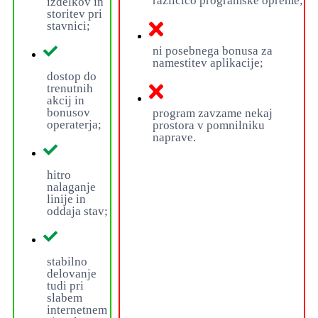
različico programske opreme;
izdelkov in
storitev pri
stavnici;
ni posebnega bonusa za
namestitev aplikacije;
dostop do
trenutnih
akcij in
bonusov
program zavzame nekaj
operaterja;
prostora v pomnilniku
naprave.
hitro
nalaganje
linije in
oddaja stav;
stabilno
delovanje
tudi pri
slabem
internetnem