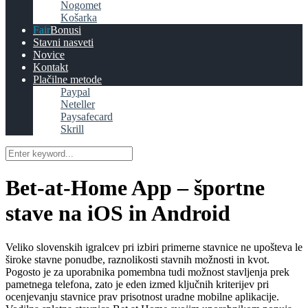
Nogomet
Košarka
Bonusi
Stavni nasveti
Novice
Kontakt
Plačilne metode
Paypal
Neteller
Paysafecard
Skrill
Bet-at-Home App – športne
stave na iOS in Android
Veliko slovenskih igralcev pri izbiri primerne stavnice ne upošteva le
široke stavne ponudbe, raznolikosti stavnih možnosti in kvot.
Pogosto je za uporabnika pomembna tudi možnost stavljenja prek
pametnega telefona, zato je eden izmed ključnih kriterijev pri
ocenjevanju stavnice prav prisotnost uradne mobilne aplikacije.