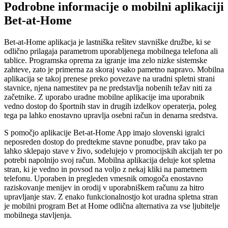
Podrobne informacije o mobilni aplikaciji
Bet-at-Home
Bet-at-Home aplikacja je lastniška rešitev stavniške družbe, ki se
odlično prilagaja parametrom uporabljenega mobilnega telefona ali
tablice. Programska oprema za igranje ima zelo nizke sistemske
zahteve, zato je primerna za skoraj vsako pametno napravo. Mobilna
aplikacija se takoj prenese preko povezave na uradni spletni strani
stavnice, njena namestitev pa ne predstavlja nobenih težav niti za
začetnike. Z uporabo uradne mobilne aplikacije ima uporabnik
vedno dostop do športnih stav in drugih izdelkov operaterja, poleg
tega pa lahko enostavno upravlja osebni račun in denarna sredstva.
S pomočjo aplikacije Bet-at-Home App imajo slovenski igralci
neposreden dostop do predtekme stavne ponudbe, prav tako pa
lahko sklepajo stave v živo, sodelujejo v promocijskih akcijah ter po
potrebi napolnijo svoj račun. Mobilna aplikacija deluje kot spletna
stran, ki je vedno in povsod na voljo z nekaj kliki na pametnem
telefonu. Uporaben in pregleden vmesnik omogoča enostavno
raziskovanje menijev in orodij v uporabniškem računu za hitro
upravljanje stav. Z enako funkcionalnostjo kot uradna spletna stran
je mobilni program Bet at Home odlična alternativa za vse ljubitelje
mobilnega stavljenja.