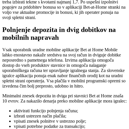
treba izbirati tekme s kvotami najmanj 1,7. Po uspešni izpolnitvi
pogojev za pridobitev bonusa so v aplikaciji Bet-at-Home stranki na
voljo vse aktualne promocije in bonusi, ki jih operater ponuja na
svoji spletni strani.
Polnjenje depozita in dvig dobitkov na
mobilnih napravah
Vsak uporabnik uradne mobilne aplikacije Bet at Home Mobile
lahko enostavno nakaže sredstva na svoj račun in dviguje dobitke
neposredno s pametnega telefona. Izvirna aplikacija omogoča
dostop do vseh produktov stavnice in omogoča nalaganje
uporabniškega računa ter upravljanje igralnega stanja. Za slovenske
igralce aplikacija ponuja enak nabor finančnih orodij kot na uradni
spletni strani operaterja. Vsa plačila v mobilni programski opremi so
izvedena čim bolj preprosto, udobno in hitro.
Minimalni znesek depozita in dviga pri stavnici Bet at Home znaša
10 evrov. Za nakazilo denarja preko mobilne aplikacije mora igralec:
aktivirati funkcijo polnjenja računa;
izbrati ustrezen način plačila;
vpisati znesek polnitve v ustrezno polje;
vpisati potrebne podatke za transakcijo;