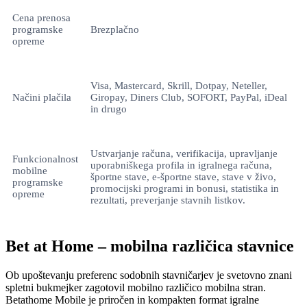
Cena prenosa
programske
Brezplačno
opreme
Visa, Mastercard, Skrill, Dotpay, Neteller,
Načini plačila
Giropay, Diners Club, SOFORT, PayPal, iDeal
in drugo
Ustvarjanje računa, verifikacija, upravljanje
Funkcionalnost
uporabniškega profila in igralnega računa,
mobilne
športne stave, e-športne stave, stave v živo,
programske
promocijski programi in bonusi, statistika in
opreme
rezultati, preverjanje stavnih listkov.
Bet at Home – mobilna različica stavnice
Ob upoštevanju preferenc sodobnih stavničarjev je svetovno znani
spletni bukmejker zagotovil mobilno različico mobilna stran.
Betathome Mobile je priročen in kompakten format igralne