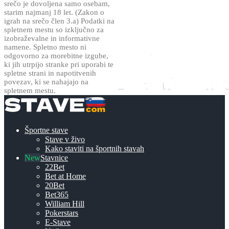
srečo je dovoljena samo osebam,
starim najmanj 18 let. (Zakon o
igrah na srečo člen 3.a) Podatki na
spletnem mestu so izključno za
izobraževalne in informativne
namene. Spletno mesto ni
odgovorno za morebitne izgube,
ki jih utrpijo stranke pri uporabi te
spletne strani in napotitvenih
povezav, ki se nahajajo na
spletnem mestu.
Športne stave
Stave v živo
Kako staviti na športnih stavah
Stavnice
22Bet
Bet at Home
20Bet
Bet365
William Hill
Pokerstars
E-Stave