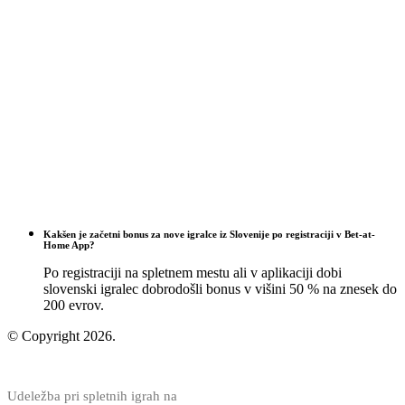
Kakšen je začetni bonus za nove igralce iz Slovenije po registraciji v Bet-at-
Home App?
Po registraciji na spletnem mestu ali v aplikaciji dobi
slovenski igralec dobrodošli bonus v višini 50 % na znesek do
200 evrov.
© Copyright 2026.
Varna igra!
Udeležba pri spletnih igrah na